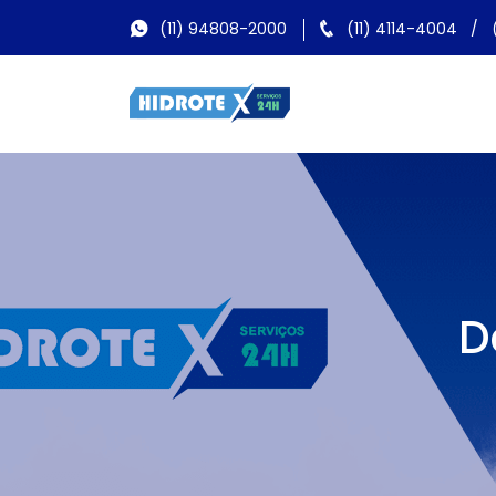
(11) 94808-2000
(11) 4114-4004
/
D