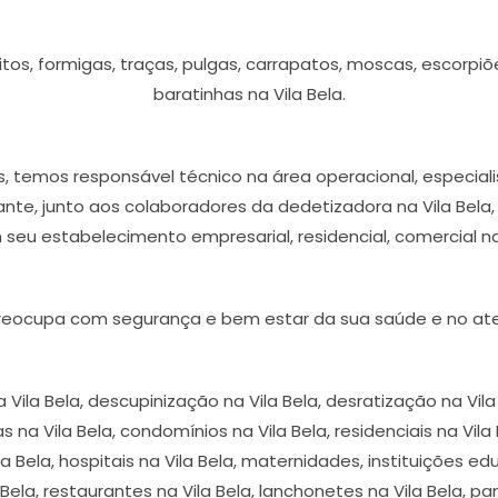
os, formigas, traças, pulgas, carrapatos, moscas, escorpiõ
baratinhas na Vila Bela.
 temos responsável técnico na área operacional, especial
tante, junto aos colaboradores da dedetizadora na Vila Bel
seu estabelecimento empresarial, residencial, comercial na 
eocupa com segurança e bem estar da sua saúde e no ate
la Bela, descupinização na Vila Bela, desratização na Vila 
 na Vila Bela, condomínios na Vila Bela, residenciais na Vila B
ila Bela, hospitais na Vila Bela, maternidades, instituições ed
 Bela, restaurantes na Vila Bela, lanchonetes na Vila Bela, p