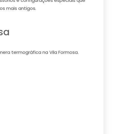
ssórios e configurações especiais que
s mais antigos.
sa
mera termográfica na Vila Formosa.