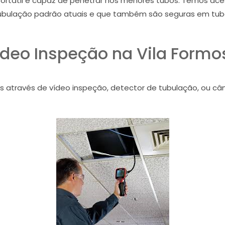
portátil e capaz de penetrar nos menores tubos. Temos ace
ulação padrão atuais e que também são seguras em tubo
ídeo Inspeção na Vila Formo
s através de vídeo inspeção, detector de tubulação, ou câ