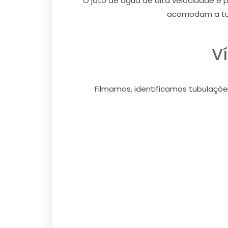
O jato de água de alta velocidade é 
acomodam a tub
V
Filmamos, identificamos tubulaçõe