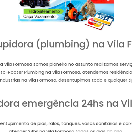
pidora (plumbing) na Vila
 Vila Formosa somos pioneiro no assunto realizamos serv
to-Rooter Plumbing na Vila Formosa, atendemos residência
industrias na Vila Formosa, desentupimos todo e qualquer t
dora emergência 24hs na Vi
ntupimento de pias, ralos, tanques, vasos sanitários e caix
atender 24hs na Vila Formosa todos os dias do ano.