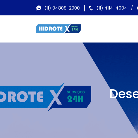
(11) 94808-2000
(11) 4114-4004
/
Dese