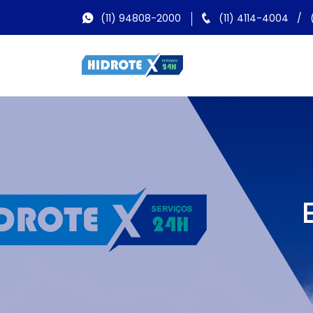
(11) 94808-2000
(11) 4114-4004
/