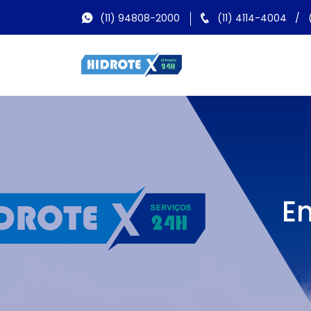
(11) 94808-2000
(11) 4114-4004
/
E