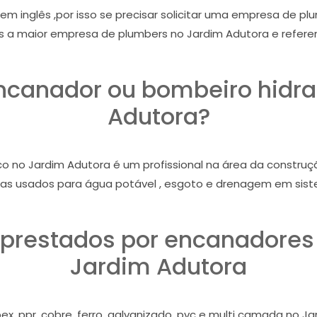
)em inglês ,por isso se precisar solicitar uma empresa de 
 a maior empresa de plumbers no Jardim Adutora e referen
ncanador ou bombeiro hidra
Adutora?
 no Jardim Adutora é um profissional na área da construção
as usados para água potável , esgoto e drenagem em sis
 prestados por encanadores 
Jardim Adutora
ex, ppr, cobre, ferro, galvanizado, pvc e multi camada no J