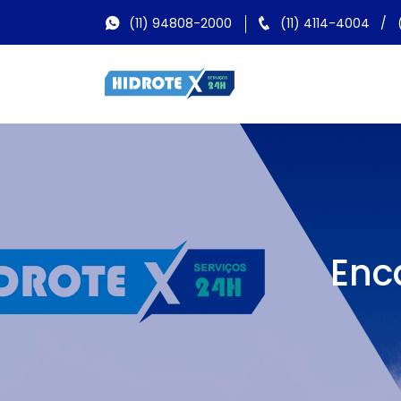
(11) 94808-2000
(11) 4114-4004
/
Enc